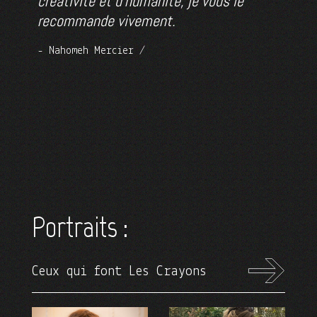
créativité et d’humanité, je vous le
repr
recommande vivement.
à la
Nahomeh Mercier
Cor
Portraits :
Ceux qui font Les Crayons