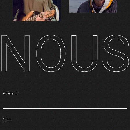
NOUS 
Bruno Cabanis
Lionel Banevitch
Prénom
Nom