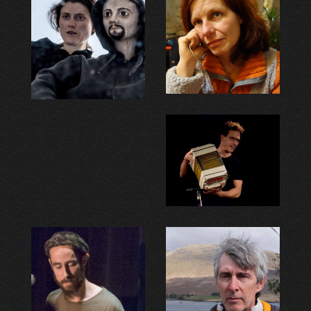
Aurélia Labayle
Claire Vialon
Éléonore Antoine Snowden
Christophe Delerce