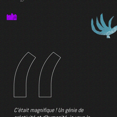
 la
C’était magnifique ! Un génie de
Hier