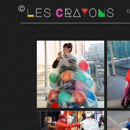
C
D
P
L