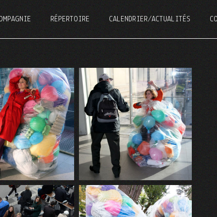
OMPAGNIE
RÉPERTOIRE
CALENDRIER/ACTUALITÉS
C
DÉMARCHE ARTISTIQUE
SPECTACLES
PORTRAITS
PROJETS CULTURELS
L’ASSOCIATION
SCÉNOGRAPHIES
ÉMARCHE ARTISTIQUE
SPECTACLES
ORTRAITS
PROJETS CULTURELS
’ASSOCIATION
SCÉNOGRAPHIES