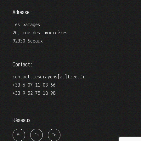
Adresse :
Les Garages
20, rue des Imbergères
92330 Sceaux
Contact :
contact.lescrayons[at]free.fr
+33 6 07 11 03 66
+33 9 52 75 18 98
Réseaux :
V
i
F
b
I
n