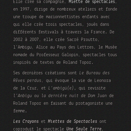
Elle crée sa compagnie,
Miette de spectacles
,
en 1997, dirige de nombreux ateliers et fonde
une troupe de marionnettistes enfants avec
qui elle crée trois spectacles, joués dans
différents festivals à travers la France. De
2002 à 2007, elle crée Sacré Proutto,
l’Ambigu, Alice au Pays des Lettres, le Musée
nomade du Professeur Galopin, spectacles tous
inspirés de textes de Roland Topor.
Ses dernières créations sont
Le Bureau des
Rêves perdus
, qui évoque la vie de Leonora
de la Cruz, et
L’ambigü(e),
qui revisite
l’Anbigu ou la dernière nuit de Dom Juan
de
Roland Topor en faisant du protagoniste une
femme.
Les Crayons
et
Miettes de Spectacles
ont
coproduit le spectacle
Une Seule Terre
,