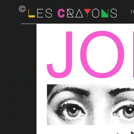
C
D
P
L